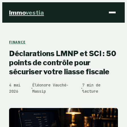
Immo
vestia
Finance
FINANCE
Déclarations LMNP et SCI : 50
Immobilier
points de contrôle pour
Business
sécuriser votre liasse fiscale
Éducation & Emploi
4 mai
Éléonore Vauché-
7 min de
·
·
2026
Massip
lecture