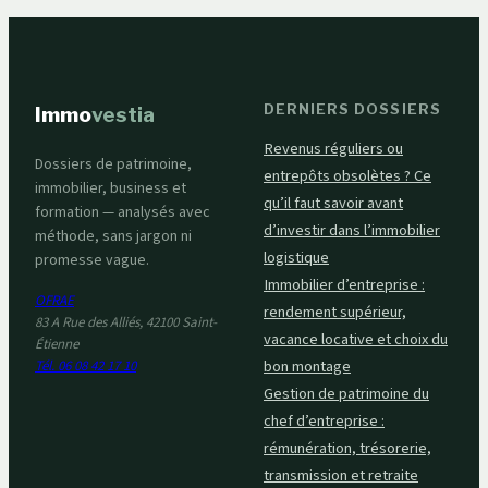
DERNIERS DOSSIERS
Immo
vestia
Revenus réguliers ou
Dossiers de patrimoine,
entrepôts obsolètes ? Ce
immobilier, business et
qu’il faut savoir avant
formation — analysés avec
d’investir dans l’immobilier
méthode, sans jargon ni
logistique
promesse vague.
Immobilier d’entreprise :
OFRAE
rendement supérieur,
83 A Rue des Alliés, 42100 Saint-
vacance locative et choix du
Étienne
bon montage
Tél. 06 08 42 17 10
Gestion de patrimoine du
chef d’entreprise :
rémunération, trésorerie,
transmission et retraite