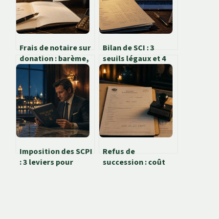
Frais de notaire sur
Bilan de SCI : 3
donation : barème,
seuils légaux et 4
calcul réel et
étapes pour gérer
leviers pour
votre comptabilité
réduire la facture
gratuitement
Imposition des SCPI
Refus de
: 3 leviers pour
succession : coût
réduire votre
réel, frais
fiscalité foncière
d’obsèques et
démarches
obligatoires