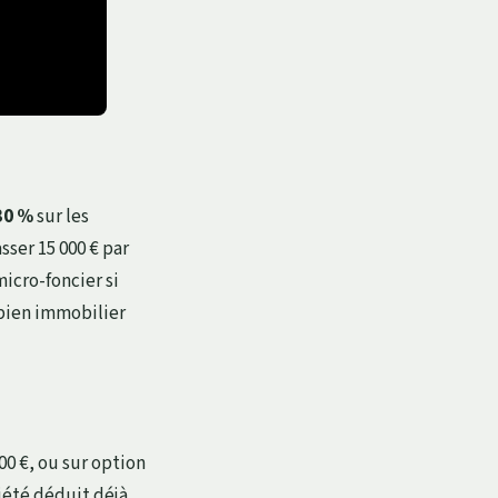
30 %
sur les
sser 15 000 € par
micro-foncier si
 bien immobilier
00 €, ou sur option
ciété déduit déjà