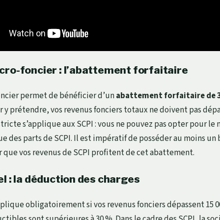
ro-foncier : l’abattement forfaitaire
oncier permet de bénéficier d’un
abattement forfaitaire de 
r y prétendre, vos revenus fonciers totaux ne doivent pas dépa
tricte s’applique aux SCPI : vous ne pouvez pas opter pour le 
e des parts de SCPI. Il est impératif de posséder au moins un
r que vos revenus de SCPI profitent de cet abattement.
l : la déduction des charges
pplique obligatoirement si vos revenus fonciers dépassent 15 0
ctibles sont supérieures à 30 %. Dans le cadre des SCPI, la so