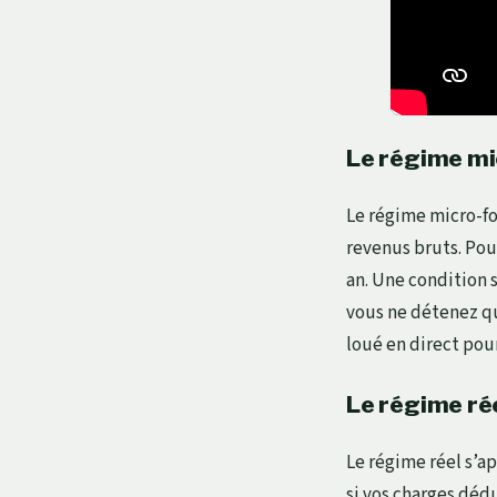
Le régime mic
Le régime micro-f
revenus bruts. Pou
an. Une condition s
vous ne détenez qu
loué en direct pou
Le régime rée
Le régime réel s’a
si vos charges dédu