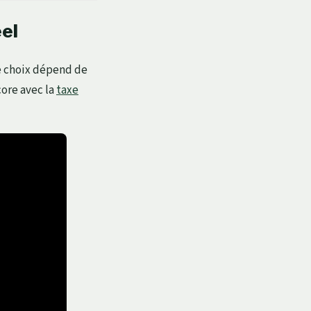
éel
Ce choix dépend de
ore avec la
taxe