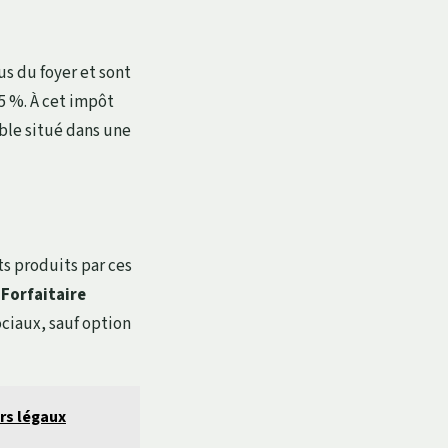
us du foyer et sont
45 %. À cet impôt
ble situé dans une
ts produits par ces
Forfaitaire
ciaux, sauf option
rs légaux