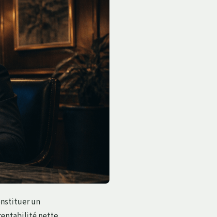
onstituer un
rentabilité nette