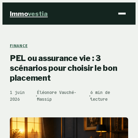
Immo
vestia
Finance
FINANCE
PEL ou assurance vie : 3
Immobilier
scénarios pour choisir le bon
Business
placement
Éducation & Emploi
1 juin
Éléonore Vauché-
6 min de
·
·
2026
Massip
lecture