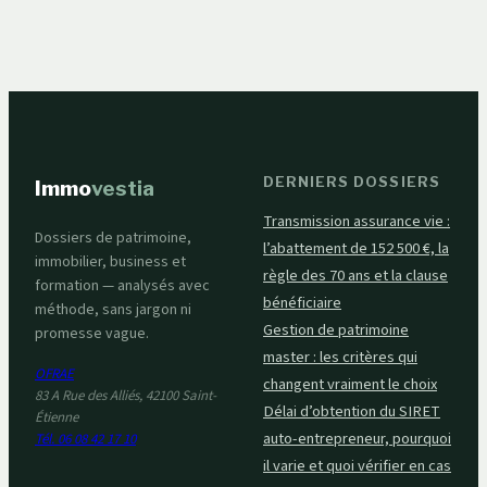
résidents français
éviter la double
imposition
DERNIERS DOSSIERS
Immo
vestia
Transmission assurance vie :
Dossiers de patrimoine,
l’abattement de 152 500 €, la
immobilier, business et
règle des 70 ans et la clause
formation — analysés avec
bénéficiaire
méthode, sans jargon ni
Gestion de patrimoine
promesse vague.
master : les critères qui
OFRAE
changent vraiment le choix
83 A Rue des Alliés, 42100 Saint-
Délai d’obtention du SIRET
Étienne
auto-entrepreneur, pourquoi
Tél. 06 08 42 17 10
il varie et quoi vérifier en cas