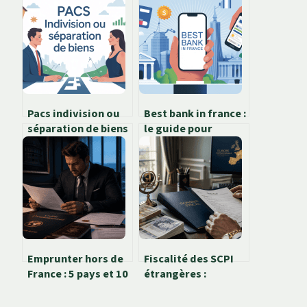
Pacs indivision ou
Best bank in france :
séparation de biens
le guide pour
: comment bien
choisir la bonne
choisir
banque
Emprunter hors de
Fiscalité des SCPI
France : 5 pays et 10
étrangères :
banques
comment optimiser
accessibles aux
vos rendements et