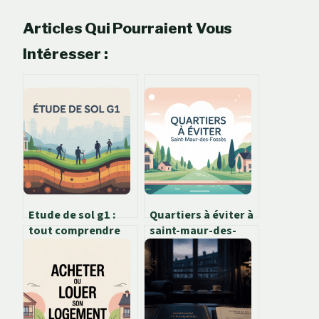
Articles Qui Pourraient Vous
Intéresser :
Etude de sol g1 :
Quartiers à éviter à
tout comprendre
saint-maur-des-
pour sécuriser
fossés : ce qu’il
votre projet
faut vraiment
savoir