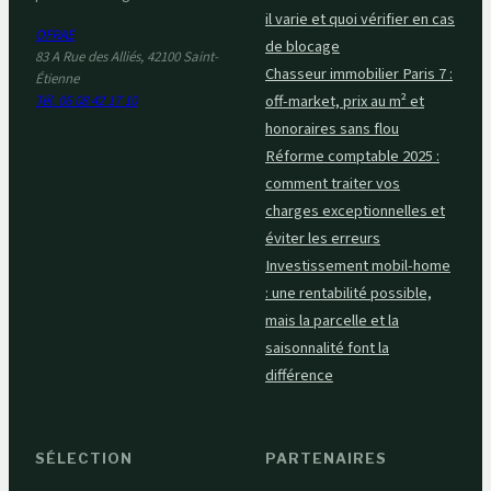
il varie et quoi vérifier en cas
OFRAE
de blocage
83 A Rue des Alliés, 42100 Saint-
Chasseur immobilier Paris 7 :
Étienne
off-market, prix au m² et
Tél. 06 08 42 17 10
honoraires sans flou
Réforme comptable 2025 :
comment traiter vos
charges exceptionnelles et
éviter les erreurs
Investissement mobil-home
: une rentabilité possible,
mais la parcelle et la
saisonnalité font la
différence
SÉLECTION
PARTENAIRES