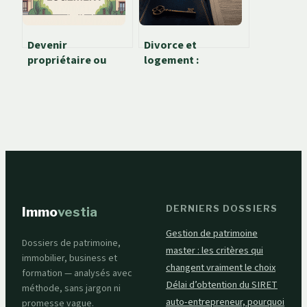
Devenir
Divorce et
propriétaire ou
logement :
rester locataire :
comment gérer
comment faire le
l’indemnité
bon choix
d’occupation quand
aujourd’hui
le crédit immobilier
court toujours ?
DERNIERS DOSSIERS
Immo
vestia
Gestion de patrimoine
Dossiers de patrimoine,
master : les critères qui
immobilier, business et
changent vraiment le choix
formation — analysés avec
Délai d’obtention du SIRET
méthode, sans jargon ni
auto-entrepreneur, pourquoi
promesse vague.