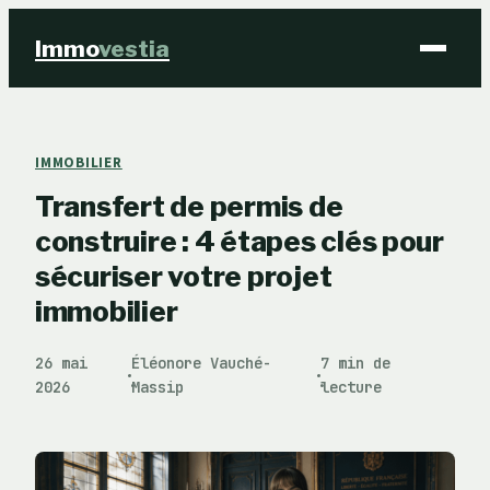
Immo
vestia
Finance
IMMOBILIER
Transfert de permis de
Immobilier
construire : 4 étapes clés pour
Business
sécuriser votre projet
immobilier
Éducation & Emploi
26 mai
Éléonore Vauché-
7 min de
·
·
2026
Massip
lecture