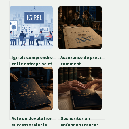
Igirel : comprendre
Assurance de prêt :
cette entreprise et
comment
son rôle dans
économiser jusqu’à
l’électronique
50 % sur votre
professionnelle
crédit en 3 étapes
clés
Acte de dévolution
Déshériter un
successorale : le
enfant en France :