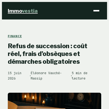
Immo
vestia
Finance
FINANCE
Refus de succession : coût
Immobilier
réel, frais d’obsèques et
Business
démarches obligatoires
Éducation & Emploi
15 juin
Éléonore Vauché-
5 min de
·
·
2026
Massip
lecture