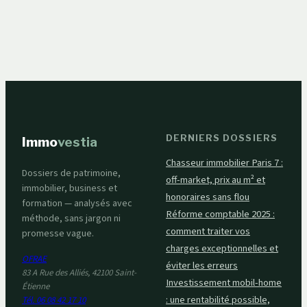
seuil des 5 000 €
les limites légales
pour débloquer vos
et la réalité de la
démarches
réserve héréditaire
bancaires
DERNIERS DOSSIERS
Immo
vestia
Chasseur immobilier Paris 7 :
Dossiers de patrimoine,
off-market, prix au m² et
immobilier, business et
honoraires sans flou
formation — analysés avec
Réforme comptable 2025 :
méthode, sans jargon ni
comment traiter vos
promesse vague.
charges exceptionnelles et
OFRAE
éviter les erreurs
83 A Rue des Alliés, 42100 Saint-
Investissement mobil-home
Étienne
: une rentabilité possible,
Tél. 06 08 42 17 10