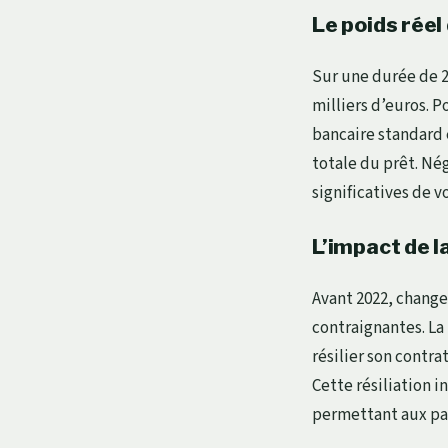
Le poids réel
Sur une durée de 2
milliers d’euros. 
bancaire standard
totale du prêt. Né
significatives de v
L’impact de l
Avant 2022, change
contraignantes. La
résilier son contra
Cette résiliation i
permettant aux par