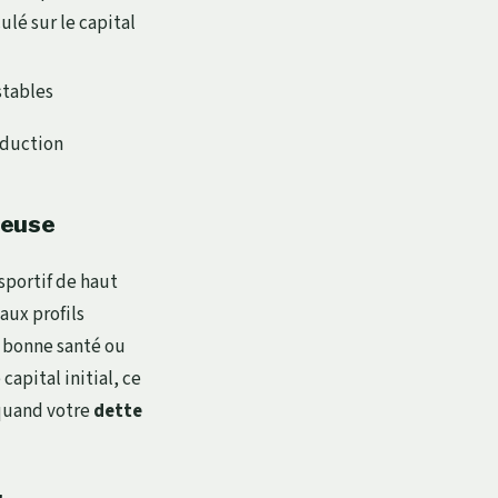
ulé sur le capital
stables
éduction
teuse
sportif de haut
aux profils
n bonne santé ou
apital initial, ce
quand votre
dette