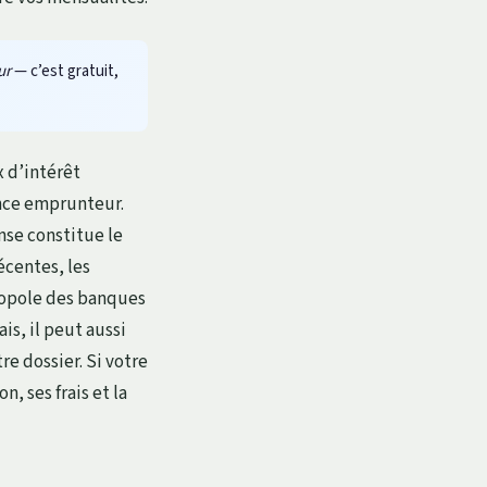
ur
— c’est gratuit,
x d’intérêt
ance emprunteur.
nse constitue le
écentes, les
nopole des banques
is, il peut aussi
re dossier. Si votre
n, ses frais et la