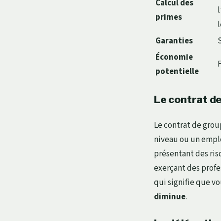
Calcul des
primes
l
Garanties
Économie
potentielle
Le contrat de
Le contrat de grou
niveau ou un employ
présentant des ris
exerçant des profe
qui signifie que 
diminue
.