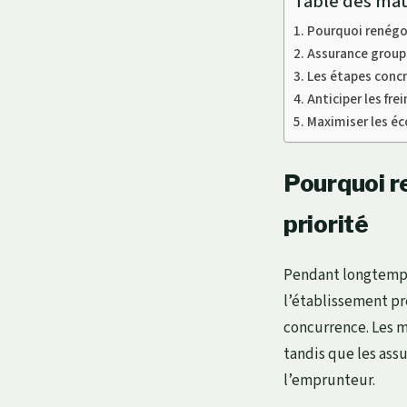
Table des mat
Pourquoi renégoc
Assurance groupe
Les étapes concr
Anticiper les fre
Maximiser les éc
Pourquoi r
priorité
Pendant longtemps
l’établissement pr
concurrence. Les ma
tandis que les assu
l’emprunteur.