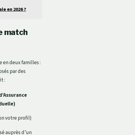
le en 2026 ?
le match
 en deux familles :
osés par des
t :
d’Assurance
duelle)
n votre profil)
sé auprès d’un