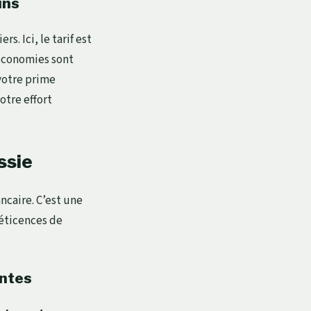
ins
. Ici, le tarif est
 économies sont
votre prime
otre effort
ssie
ncaire. C’est une
éticences de
entes