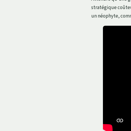
stratégique coûteu
un néophyte, comme