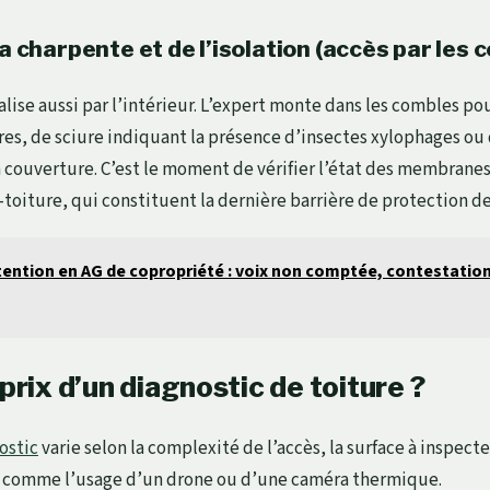
la charpente et de l’isolation (accès par les
alise aussi par l’intérieur. L’expert monte dans les combles po
res, de sciure indiquant la présence d’insectes xylophages ou
la couverture. C’est le moment de vérifier l’état des membrane
toiture, qui constituent la dernière barrière de protection de
ention en AG de copropriété : voix non comptée, contestation
 prix d’un diagnostic de toiture ?
ostic
varie selon la complexité de l’accès, la surface à inspecte
s, comme l’usage d’un drone ou d’une caméra thermique.