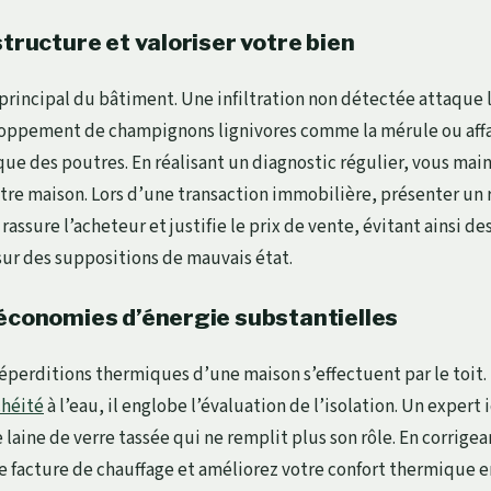
structure et valoriser votre bien
 principal du bâtiment. Une infiltration non détectée attaque 
loppement de champignons lignivores comme la mérule ou affai
ue des poutres. En réalisant un diagnostic régulier, vous main
tre maison. Lors d’une transaction immobilière, présenter un
rassure l’acheteur et justifie le prix de vente, évitant ainsi d
sur des suppositions de mauvais état.
 économies d’énergie substantielles
éperditions thermiques d’une maison s’effectuent par le toit. 
héité
à l’eau, il englobe l’évaluation de l’isolation. Un expert 
laine de verre tassée qui ne remplit plus son rôle. En corrigea
e facture de chauffage et améliorez votre confort thermique e