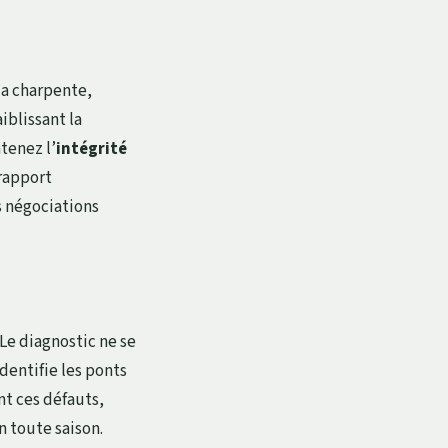
la charpente,
blissant la
tenez l’
intégrité
 rapport
es négociations
Le diagnostic ne se
identifie les ponts
nt ces défauts,
n toute saison.