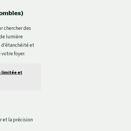
 combles)
ur chercher des
 de lumière
s d’étanchéité et
 votre foyer.
 limitée et
r et la précision