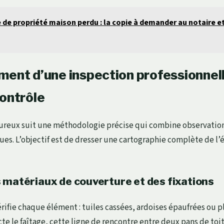
 de propriété maison perdu : la copie à demander au notaire et 
ent d’une inspection professionnelle
contrôle
ureux suit une méthodologie précise qui combine observation
ues. L’objectif est de dresser une cartographie complète de l’é
 matériaux de couverture et des fixations
érifie chaque élément : tuiles cassées, ardoises épaufrées ou 
cte le faîtage, cette ligne de rencontre entre deux pans de toi