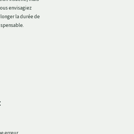
vous envisagiez
longer la durée de
ispensable.
t
ne erreur