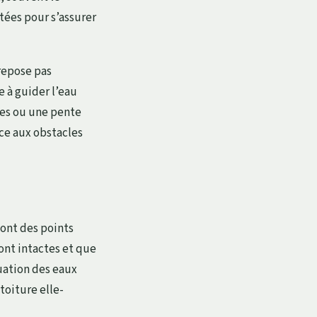
utées pour s’assurer
 repose pas
 à guider l’eau
ses ou une pente
face aux obstacles
sont des points
ont intactes et que
uation des eaux
toiture elle-