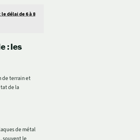
le délai de 6 à 8
 : les
 de terrain et
tat de la
plaques de métal
t, souvent le