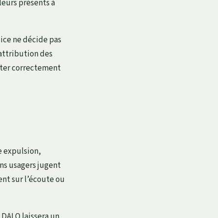
lleurs présents à
ice ne décide pas
attribution des
réter correctement
ne expulsion,
ins usagers jugent
ent sur l’écoute ou
 DALO laissera un