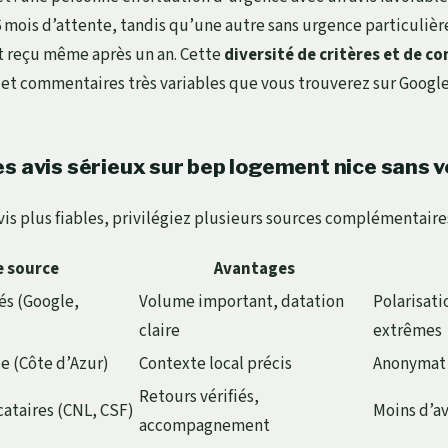
 6 mois d’attente, tandis qu’une autre sans urgence particuliè
reçu même après un an. Cette
diversité de critères et de c
s et commentaires très variables que vous trouverez sur Googl
es avis sérieux sur bep logement nice sans 
vis plus fiables, privilégiez plusieurs sources complémentaires
e source
Avantages
iés (Google,
Volume important, datation
Polarisati
claire
extrêmes
e (Côte d’Azur)
Contexte local précis
Anonymat 
Retours vérifiés,
cataires (CNL, CSF)
Moins d’a
accompagnement