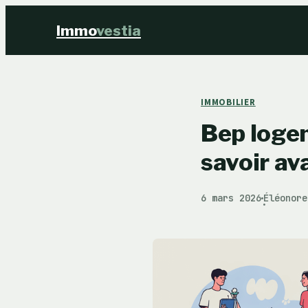
Immo
vestia
IMMOBILIER
Bep logem
savoir av
6 mars 2026
Éléonore
·