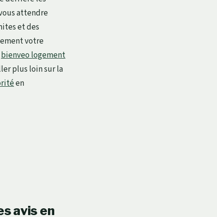
 vous attendre
mites et des
inement votre
r
bienveo logement
er plus loin sur la
orité
en
es avis en