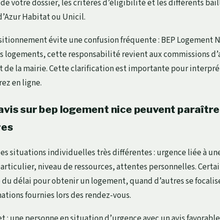
de votre dossier, les critères d’éligibilité et les différents bai
’Azur Habitat ou Unicil.
itionnement évite une confusion fréquente : BEP Logement N
es logements, cette responsabilité revient aux commissions d’
et de la mairie. Cette clarification est importante pour interp
rez en ligne.
avis sur bep logement nice peuvent paraître
res
des situations individuelles très différentes : urgence liée à u
particulier, niveau de ressources, attentes personnelles. Certa
ne du délai pour obtenir un logement, quand d’autres se focalis
mations fournies lors des rendez-vous.
 : une personne en situation d’urgence avec un avis favorable