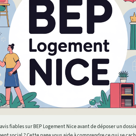
avis fiables sur BEP Logement Nice avant de déposer un dossie
t social ? Cette page vous aide à comprendre ce qui se cache