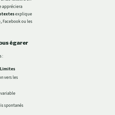
re appréciera
ontextes
explique
e, Facebook ou les
vous égarer
 :
Limites
on vers les
variable
vis spontanés