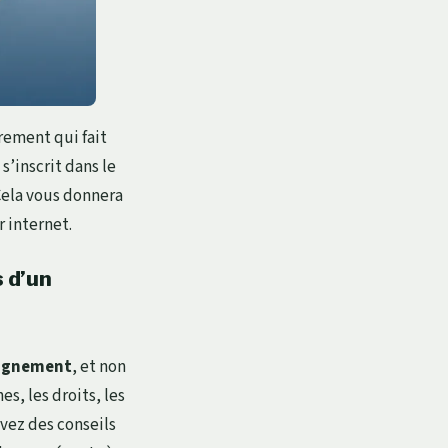
irement qui fait
’inscrit dans le
Cela vous donnera
r internet.
 d’un
pagnement
, et non
s, les droits, les
evez des conseils