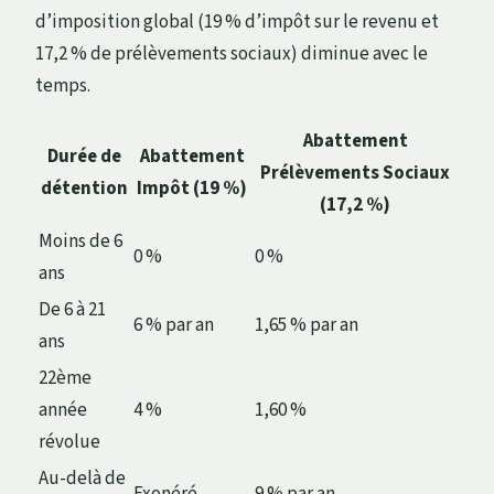
d’imposition global (19 % d’impôt sur le revenu et
17,2 % de prélèvements sociaux) diminue avec le
temps.
Abattement
Durée de
Abattement
Prélèvements Sociaux
détention
Impôt (19 %)
(17,2 %)
Moins de 6
0 %
0 %
ans
De 6 à 21
6 % par an
1,65 % par an
ans
22ème
année
4 %
1,60 %
révolue
Au-delà de
Exonéré
9 % par an