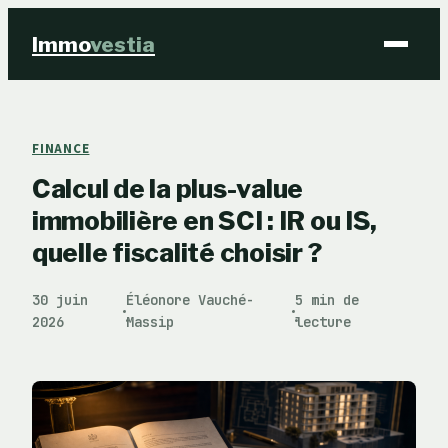
Immo
vestia
Finance
FINANCE
Calcul de la plus-value
Immobilier
immobilière en SCI : IR ou IS,
Business
quelle fiscalité choisir ?
Éducation & Emploi
30 juin
Éléonore Vauché-
5 min de
·
·
2026
Massip
lecture