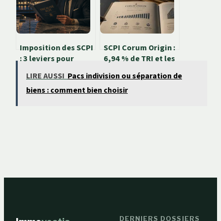
Imposition des SCPI
SCPI Corum Origin :
: 3 leviers pour
6,94 % de TRI et les
réduire votre
clés d’une stratégie
LIRE AUSSI
Pacs indivision ou séparation de
fiscalité foncière
immobilière
biens : comment bien choisir
européenne
DERNIERS DOSSIERS