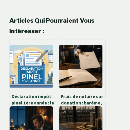
Articles Qui Pourraient Vous
Intéresser :
Déclaration impôt
Frais de notaire sur
pinel 1ère année : le
donation : barème,
guide clair pour ne
calcul réel et
rien rater
leviers pour
réduire la facture