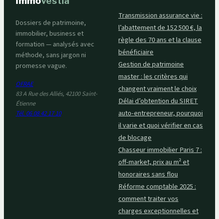
Immo
vestia
Transmission assurance vie :
Dossiers de patrimoine,
l’abattement de 152 500 €, la
immobilier, business et
règle des 70 ans et la clause
formation — analysés avec
bénéficiaire
méthode, sans jargon ni
Gestion de patrimoine
promesse vague.
master : les critères qui
OFRAE
changent vraiment le choix
83 A Rue des Alliés, 42100 Saint-
Délai d’obtention du SIRET
Étienne
auto-entrepreneur, pourquoi
Tél. 06 08 42 17 10
il varie et quoi vérifier en cas
de blocage
Chasseur immobilier Paris 7 :
off-market, prix au m² et
honoraires sans flou
Réforme comptable 2025 :
comment traiter vos
charges exceptionnelles et