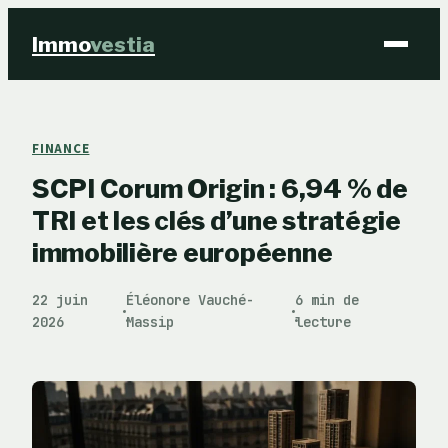
Immo
vestia
Finance
FINANCE
SCPI Corum Origin : 6,94 % de
Immobilier
TRI et les clés d’une stratégie
Business
immobilière européenne
Éducation & Emploi
22 juin
Éléonore Vauché-
6 min de
·
·
2026
Massip
lecture