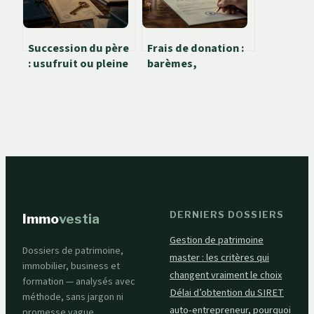
Succession du père
Frais de donation :
: usufruit ou pleine
barèmes,
propriété,
abattements et
comment choisir la
leviers pour
meilleure option ?
optimiser votre
transmission
DERNIERS DOSSIERS
Immo
vestia
Gestion de patrimoine
Dossiers de patrimoine,
master : les critères qui
immobilier, business et
changent vraiment le choix
formation — analysés avec
Délai d’obtention du SIRET
méthode, sans jargon ni
auto-entrepreneur, pourquoi
promesse vague.