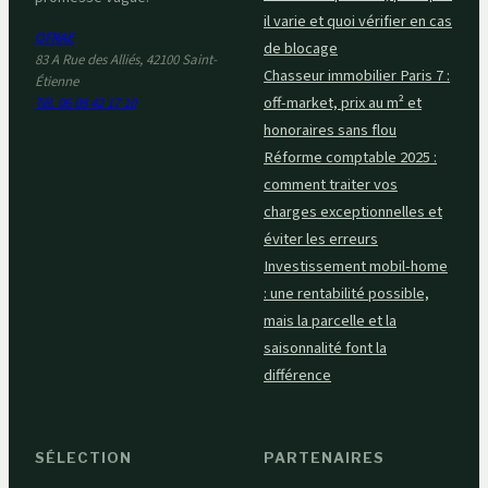
il varie et quoi vérifier en cas
OFRAE
de blocage
83 A Rue des Alliés, 42100 Saint-
Chasseur immobilier Paris 7 :
Étienne
off-market, prix au m² et
Tél. 06 08 42 17 10
honoraires sans flou
Réforme comptable 2025 :
comment traiter vos
charges exceptionnelles et
éviter les erreurs
Investissement mobil-home
: une rentabilité possible,
mais la parcelle et la
saisonnalité font la
différence
SÉLECTION
PARTENAIRES