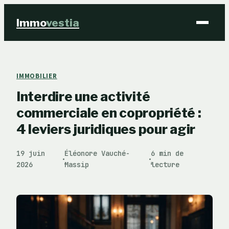
Immo
vestia
Finance
IMMOBILIER
Interdire une activité
Immobilier
commerciale en copropriété :
Business
4 leviers juridiques pour agir
Éducation & Emploi
19 juin
Éléonore Vauché-
6 min de
·
·
2026
Massip
lecture