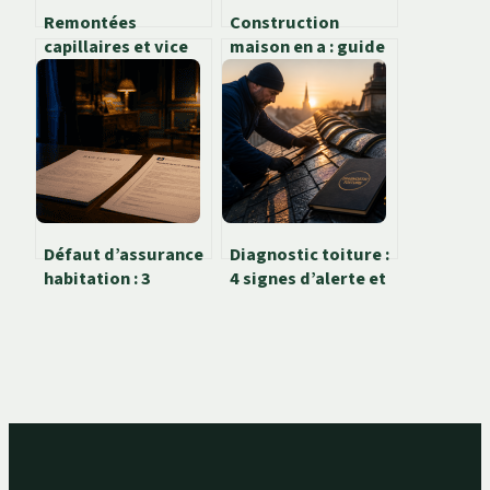
Remontées
Construction
capillaires et vice
maison en a : guide
caché dans un achat
complet pour
immobilier
réussir votre projet
Défaut d’assurance
Diagnostic toiture :
habitation : 3
4 signes d’alerte et
conséquences
le prix réel d’une
immédiates pour
expertise
votre bail et votre
professionnelle
patrimoine