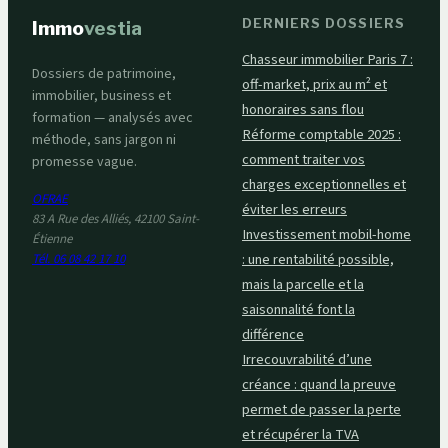
DERNIERS DOSSIERS
Immo
vestia
Chasseur immobilier Paris 7 :
Dossiers de patrimoine,
off-market, prix au m² et
immobilier, business et
honoraires sans flou
formation — analysés avec
Réforme comptable 2025 :
méthode, sans jargon ni
comment traiter vos
promesse vague.
charges exceptionnelles et
OFRAE
éviter les erreurs
83 A Rue des Alliés, 42100 Saint-
Investissement mobil-home
Étienne
: une rentabilité possible,
Tél. 06 08 42 17 10
mais la parcelle et la
saisonnalité font la
différence
Irrecouvrabilité d’une
créance : quand la preuve
permet de passer la perte
et récupérer la TVA