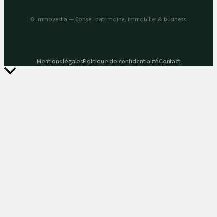
© Immovestia — Conseil patrimoine, immobilier & business.
Mentions légales
Politique de confidentialité
Contact
Retour
en
haut