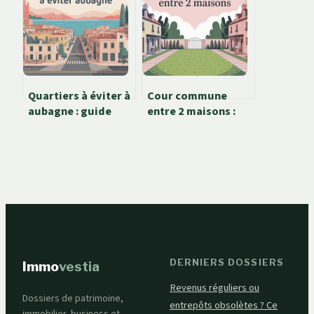
l’adresse et du pont
Quartiers à éviter à
Cour commune
aubagne : guide
entre 2 maisons :
pratique pour se
règles, droits et
repérer
solutions entre
voisins
DERNIERS DOSSIERS
Immo
vestia
Revenus réguliers ou
Dossiers de patrimoine,
entrepôts obsolètes ? Ce
immobilier, business et