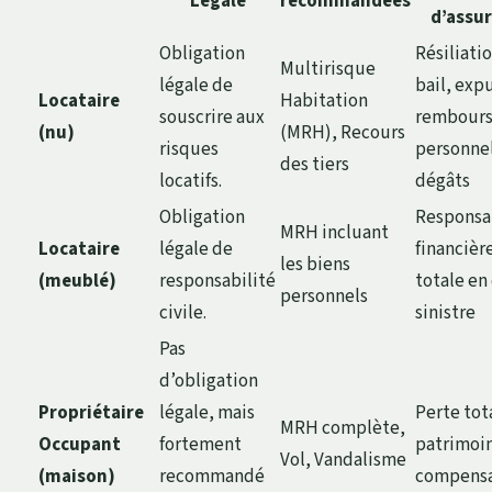
Légale
recommandées
d’assu
Obligation
Résiliati
Multirisque
légale de
bail, exp
Locataire
Habitation
souscrire aux
rembour
(nu)
(MRH), Recours
risques
personne
des tiers
locatifs.
dégâts
Obligation
Responsa
MRH incluant
Locataire
légale de
financièr
les biens
(meublé)
responsabilité
totale en
personnels
civile.
sinistre
Pas
d’obligation
Propriétaire
légale, mais
Perte tot
MRH complète,
Occupant
fortement
patrimoin
Vol, Vandalisme
(maison)
recommandé
compensa