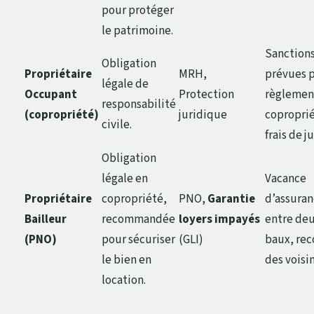
pour protéger
le patrimoine.
Sanction
Obligation
Propriétaire
MRH,
prévues p
légale de
Occupant
Protection
règlemen
responsabilité
(copropriété)
juridique
coproprié
civile.
frais de j
Obligation
légale en
Vacance
Propriétaire
copropriété,
PNO,
Garantie
d’assura
Bailleur
recommandée
loyers impayés
entre de
(PNO)
pour sécuriser
(GLI)
baux, rec
le bien en
des voisi
location.