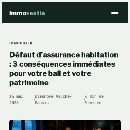
Immo
vestia
Finance
IMMOBILIER
Défaut d’assurance habitation
Immobilier
: 3 conséquences immédiates
Business
pour votre bail et votre
patrimoine
Éducation & Emploi
14 mai
Éléonore Vauché-
6 min de
·
·
2026
Massip
lecture