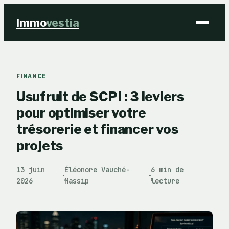
Immo
vestia
Finance
FINANCE
Usufruit de SCPI : 3 leviers
Immobilier
pour optimiser votre
Business
trésorerie et financer vos
projets
Éducation & Emploi
13 juin
Éléonore Vauché-
6 min de
·
·
2026
Massip
lecture