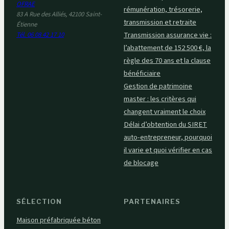
OFRAE
rémunération, trésorerie,
83 A Rue des Alliés, 42100 Saint-
transmission et retraite
Étienne
Transmission assurance vie :
Tél. 06 08 42 17 10
l’abattement de 152 500 €, la
règle des 70 ans et la clause
bénéficiaire
Gestion de patrimoine
master : les critères qui
changent vraiment le choix
Délai d’obtention du SIRET
auto-entrepreneur, pourquoi
il varie et quoi vérifier en cas
de blocage
SÉLECTION
PARTENAIRES
Maison préfabriquée béton