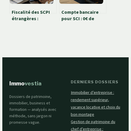
Fiscalité des SCPI
Compte bancaire
étrangères :
pour SCI : 0€ de
comment optimiser
frais et 3 critères
vos rendements et
pour choisir votre
éviter la double
solution
imposition
DERNIERS DOSSIERS
Immo
vestia
Immobilier d’entreprise :
Dossiers de patrimoine,
rendement supérieur,
immobilier, business et
vacance locative et choix du
formation — analysés avec
bon montage
méthode, sans jargon ni
Gestion de patrimoine du
promesse vague.
chef d’entreprise :