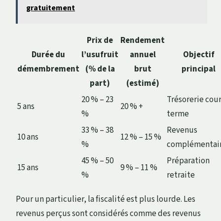
gratuitement
Prix de
Rendement
Durée du
l’usufruit
annuel
Objectif
démembrement
(% de la
brut
principal
part)
(estimé)
20 % – 23
Trésorerie cou
5 ans
20 % +
%
terme
33 % – 38
Revenus
10 ans
12 % – 15 %
%
complémentai
45 % – 50
Préparation
15 ans
9 % – 11 %
%
retraite
Pour un particulier, la fiscalité est plus lourde. Les
revenus perçus sont considérés comme des revenus