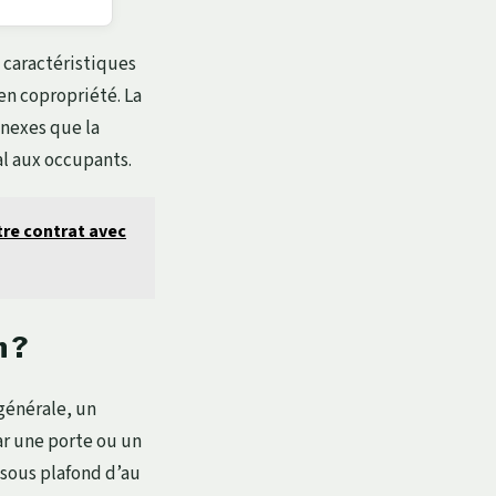
s caractéristiques
 en copropriété. La
nnexes que la
al aux occupants.
tre contrat avec
n ?
 générale, un
ar une porte ou un
sous plafond d’au