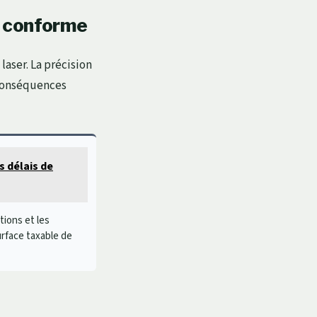
e conforme
laser. La précision
 conséquences
s délais de
tions et les
urface taxable de