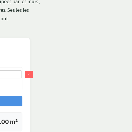
upées par les murs,
es. Seules les
sont
×
.00 m²