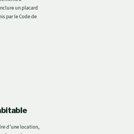
inclure un placard
nis par le Code de
abitable
dre d’une location,