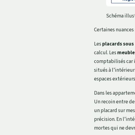
Schéma illust
Certaines nuances s
Les
placards sous
calcul. Les
meubles
comptabilisés car i
situés à l’intérieu
espaces extérieur
Dans les appartem
Un recoin entre de
un placard sur mes
précision. En l’int
mortes qui ne devr