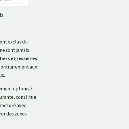
ds
sont exclus du
ne sont jamais
liers et resserres
, contrairement aux
us.
ement optimisé.
eurante, constitue
e mesuré avec
rer des zones