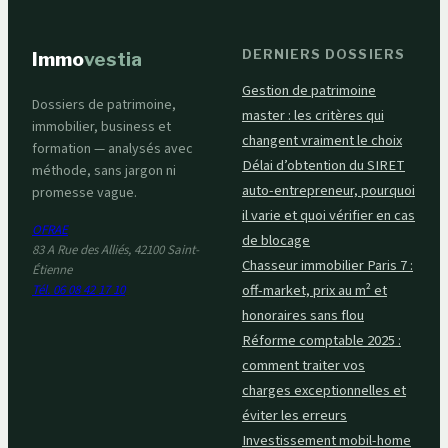
DERNIERS DOSSIERS
Immo
vestia
Gestion de patrimoine
Dossiers de patrimoine,
master : les critères qui
immobilier, business et
changent vraiment le choix
formation — analysés avec
Délai d’obtention du SIRET
méthode, sans jargon ni
auto-entrepreneur, pourquoi
promesse vague.
il varie et quoi vérifier en cas
OFRAE
de blocage
83 A Rue des Alliés, 42100 Saint-
Chasseur immobilier Paris 7 :
Étienne
off-market, prix au m² et
Tél. 06 08 42 17 10
honoraires sans flou
Réforme comptable 2025 :
comment traiter vos
charges exceptionnelles et
éviter les erreurs
Investissement mobil-home