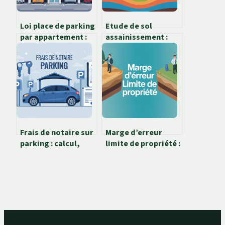
Loi place de parking
Etude de sol
par appartement :
assainissement :
ce que vous devez
tout comprendre
réellement savoir
pour un projet
conforme
Frais de notaire sur
Marge d’erreur
parking : calcul,
limite de propriété :
astuces et
ce que vous devez
économies
vraiment savoir
possibles