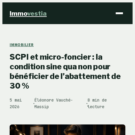
Immo
vestia
Finance
IMMOBILIER
SCPI et micro-foncier : la
Immobilier
condition sine qua non pour
Business
bénéficier de l’abattement de
30 %
Éducation & Emploi
5 mai
Éléonore Vauché-
8 min de
·
·
2026
Massip
lecture