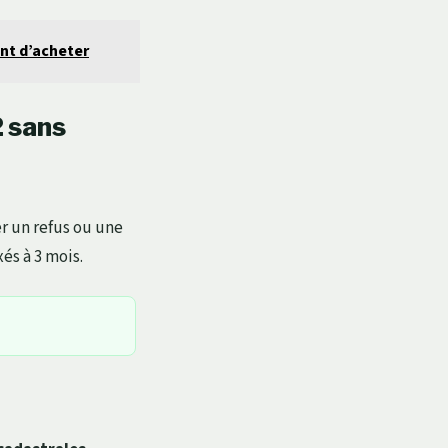
ant d’acheter
 sans
r un refus ou une
és à 3 mois.