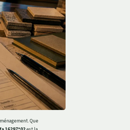
d’aménagement. Que
fa 16297*02
est la