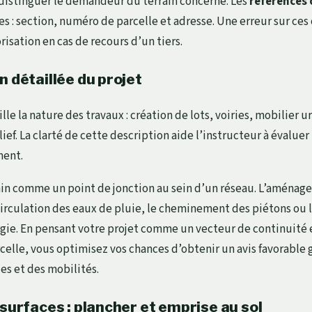
e distinguer le demandeur du terrain concerné. Les
références 
es : section, numéro de parcelle et adresse. Une erreur sur ce
orisation en cas de recours d’un tiers.
n détaillée du projet
lle la nature des travaux : création de lots, voiries, mobilier u
ief. La clarté de cette description aide l’instructeur à évaluer
ment.
ain comme un point de jonction au sein d’un réseau. L’aménage
circulation des eaux de pluie, le cheminement des piétons ou
gie. En pensant votre projet comme un vecteur de continuité
rcelle, vous optimisez vos chances d’obtenir un avis favorable 
es et des mobilités.
 surfaces : plancher et emprise au sol