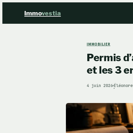
Immo
vestia
IMMOBILIER
Permis d’
et les 3 e
4 juin 2026
Éléonore
·