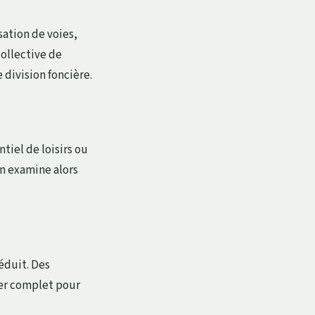
sation de voies,
ollective de
division foncière.
tiel de loisirs ou
on examine alors
éduit. Des
ier complet pour