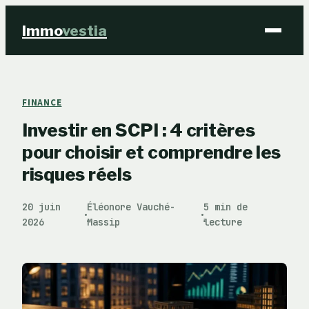
Immo
vestia
Finance
FINANCE
Investir en SCPI : 4 critères
Immobilier
pour choisir et comprendre les
Business
risques réels
Éducation & Emploi
20 juin
Éléonore Vauché-
5 min de
·
·
2026
Massip
lecture