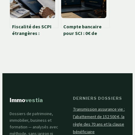
Fiscalité des SCPI
Compte bancaire
étrangères :
pour SCI : 0€ de
comment optimiser
frais et 3 critères
vos rendements et
pour choisir votre
éviter la double
solution
imposition
DERNIERS DOSSIERS
Immo
vestia
Transmission assurance vie :
Dossiers de patrimoine,
l’abattement de 152 500 €, la
immobilier, business et
règle des 70 ans et la clause
formation — analysés avec
bénéficiaire
méthode, sans jargon ni