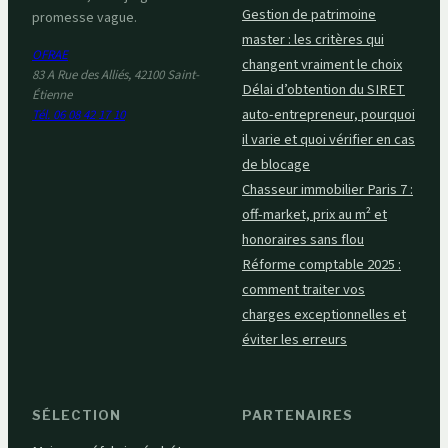
Gestion de patrimoine
promesse vague.
master : les critères qui
OFRAE
changent vraiment le choix
83 A Rue des Alliés, 42100 Saint-
Délai d’obtention du SIRET
Étienne
auto-entrepreneur, pourquoi
Tél. 06 08 42 17 10
il varie et quoi vérifier en cas
de blocage
Chasseur immobilier Paris 7 :
off-market, prix au m² et
honoraires sans flou
Réforme comptable 2025 :
comment traiter vos
charges exceptionnelles et
éviter les erreurs
SÉLECTION
PARTENAIRES