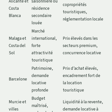
Alicante et
saisonnière ou
copropriétés
Costa
résidence
touristiques,
Blanca
secondaire
réglementation locale
louée
Marché
Malaga et
international,
Prix élevés dans les
Costa del
forte
secteurs premium,
Sol
attractivité
concurrence locative
touristique
Patrimoine,
Prix d’achat élevés,
demande
encadrement fort de
Barcelone
locative
la location
profonde
touristique
Budget
Murcie et
Liquidité à la revente,
maîtrisé,
villes
demande locative à