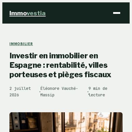
Immo
vestia
Finance
IMMOBILIER
Investir en immobilier en
Immobilier
Espagne : rentabilité, villes
Business
porteuses et pièges fiscaux
Éducation & Emploi
2 juillet
Éléonore Vauché-
9 min de
·
·
2026
Massip
lecture