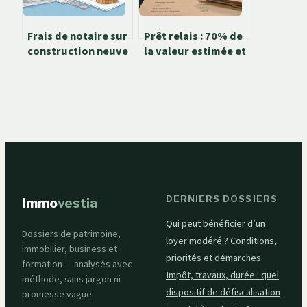
Frais de notaire sur
Prêt relais : 70% de
construction neuve
la valeur estimée et
: ce que vous allez
3 critères pour
vraiment payer
choisir la banque la
plus souple
DERNIERS DOSSIERS
Immo
vestia
Qui peut bénéficier d’un
Dossiers de patrimoine,
loyer modéré ? Conditions,
immobilier, business et
priorités et démarches
formation — analysés avec
Impôt, travaux, durée : quel
méthode, sans jargon ni
dispositif de défiscalisation
promesse vague.