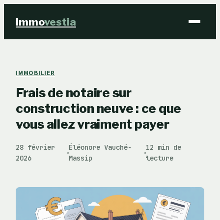
Immo
vestia
Finance
IMMOBILIER
Frais de notaire sur
Immobilier
construction neuve : ce que
Business
vous allez vraiment payer
Éducation & Emploi
28 février
Éléonore Vauché-
12 min de
·
·
2026
Massip
lecture