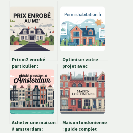
Prix m2 enrobé
Optimiser votre
particulier :
projet avec
combien prévoir
permishabitation.fr,
pour vos travaux ?
services, avis et
alternatives
Acheter une maison
Maison londonienne
à amsterdam :
: guide complet