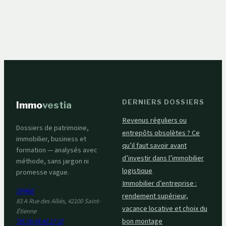
guide complet pour
pour comprendre,
bien se lancer
choisir et s’inspirer
DERNIERS DOSSIERS
Immo
vestia
Revenus réguliers ou
Dossiers de patrimoine,
entrepôts obsolètes ? Ce
immobilier, business et
qu’il faut savoir avant
formation — analysés avec
d’investir dans l’immobilier
méthode, sans jargon ni
logistique
promesse vague.
Immobilier d’entreprise :
OFRAE
rendement supérieur,
83 A Rue des Alliés, 42100 Saint-
vacance locative et choix du
Étienne
bon montage
Tél. 06 08 42 17 10