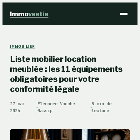
Immo
vestia
Finance
IMMOBILIER
Liste mobilier location
Immobilier
meublée : les 11 équipements
Business
obligatoires pour votre
conformité légale
Éducation & Emploi
27 mai
Éléonore Vauché-
5 min de
·
·
2026
Massip
lecture