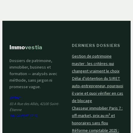
d’occupation quand
meublants ?
le crédit immobilier
court toujours ?
DERNIERS DOSSIERS
Immo
vestia
Gestion de patrimoine
Dossiers de patrimoine,
master : les critères qui
immobilier, business et
changent vraiment le choix
formation — analysés avec
Délai d’obtention du SIRET
méthode, sans jargon ni
auto-entrepreneur, pourquoi
promesse vague.
il varie et quoi vérifier en cas
OFRAE
de blocage
83 A Rue des Alliés, 42100 Saint-
Chasseur immobilier Paris 7 :
Étienne
off-market, prix au m² et
Tél. 06 08 42 17 10
honoraires sans flou
Réforme comptable 2025 :