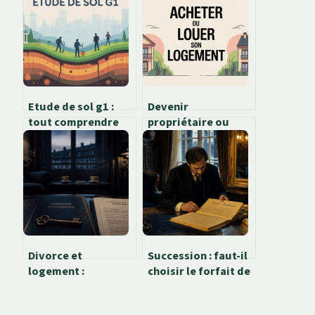
Etude de sol g1 :
Devenir
tout comprendre
propriétaire ou
pour sécuriser
rester locataire :
votre projet
comment faire le
bon choix
aujourd’hui
Divorce et
Succession : faut-il
logement :
choisir le forfait de
comment gérer
5 % ou l’inventaire
l’indemnité
des meubles