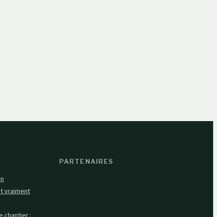
PARTENAIRES
on
ut vraiment
 chantier :