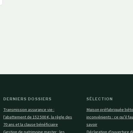
DERNIERS DOSSIERS
SÉLECTION
Transmission assurance vie :
Maison préfabriquée bét
l’abattement de 152 500 €, la règle des
inconvénients : ce qu’il fa
70 ans et la clause bénéficiaire
savoir
Gestion de patrimoine master : les
Déclaration d'ouverture de