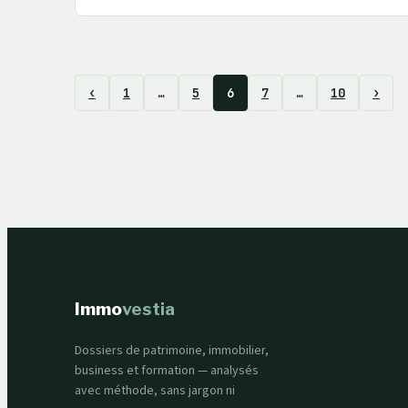
‹
1
…
5
6
7
…
10
›
Immo
vestia
Dossiers de patrimoine, immobilier,
business et formation — analysés
avec méthode, sans jargon ni