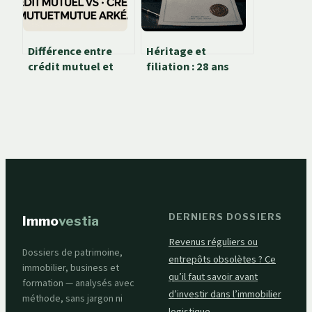
Différence entre
Héritage et
crédit mutuel et
filiation : 28 ans
crédit mutuel arkéa
pour agir et les
: ce qu’il faut
preuves légales
vraiment
pour l’enfant non
comprendre
reconnu
DERNIERS DOSSIERS
Immo
vestia
Revenus réguliers ou
Dossiers de patrimoine,
entrepôts obsolètes ? Ce
immobilier, business et
qu’il faut savoir avant
formation — analysés avec
d’investir dans l’immobilier
méthode, sans jargon ni
logistique