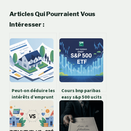
Articles Qui Pourraient Vous
Intéresser :
Peut-on déduire les
Cours bnp paribas
intérêts d’emprunt
easy s&p 500 ucits
pour une résidence
etf : guide complet
principale en 2026 ?
pour investir
sereinement