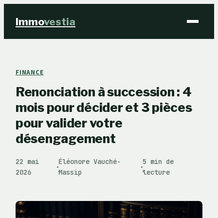
Immo
vestia
Finance
FINANCE
Renonciation à succession : 4
Immobilier
mois pour décider et 3 pièces
Business
pour valider votre
désengagement
Éducation & Emploi
22 mai
Éléonore Vauché-
5 min de
·
·
2026
Massip
lecture