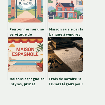
Peut-on fermer une
Maison saisie par la
servitude de
banque à vendre :
passage : règles,
comment en
limites et solutions
profiter sans risque
Maisons espagnoles
Frais de notaire : 3
: styles, prix et
leviers légaux pour
conseils pour bien
réduire votre
acheter
facture
immobilière