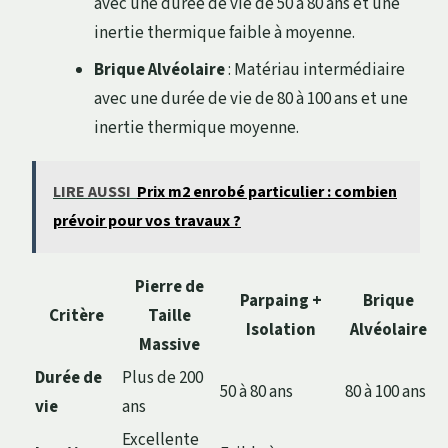
avec une durée de vie de 50 à 80 ans et une
inertie thermique faible à moyenne.
Brique Alvéolaire
: Matériau intermédiaire
avec une durée de vie de 80 à 100 ans et une
inertie thermique moyenne.
LIRE AUSSI
Prix m2 enrobé particulier : combien
prévoir pour vos travaux ?
Pierre de
Parpaing +
Brique
Critère
Taille
Isolation
Alvéolaire
Massive
Durée de
Plus de 200
50 à 80 ans
80 à 100 ans
vie
ans
Excellente