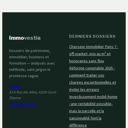
DERNIERS DOSSIERS
Immo
vestia
Chasseur immobilier Paris 7 :
Dossiers de patrimoine,
off-market, prix au m² et
immobilier, business et
honoraires sans flou
formation — analysés avec
Réforme comptable 2025 :
méthode, sans jargon ni
comment traiter vos
promesse vague.
charges exceptionnelles et
OFRAE
éviter les erreurs
83 A Rue des Alliés, 42100 Saint-
Investissement mobil-home
Étienne
: une rentabilité possible,
Tél. 06 08 42 17 10
mais la parcelle et la
saisonnalité font la
différence