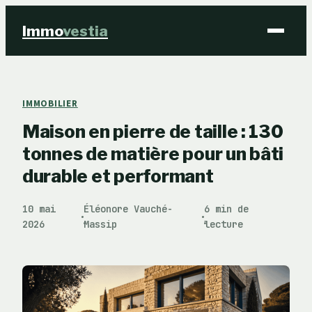
Immo
vestia
Finance
IMMOBILIER
Maison en pierre de taille : 130
Immobilier
tonnes de matière pour un bâti
Business
durable et performant
Éducation & Emploi
10 mai
Éléonore Vauché-
6 min de
·
·
2026
Massip
lecture