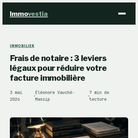
Immo
vestia
Finance
IMMOBILIER
Frais de notaire : 3 leviers
Immobilier
légaux pour réduire votre
Business
facture immobilière
Éducation & Emploi
3 mai
Éléonore Vauché-
7 min de
·
·
2026
Massip
lecture