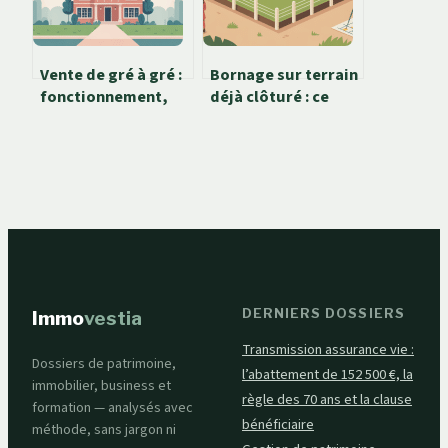
Vente de gré à gré :
Bornage sur terrain
fonctionnement,
déjà clôturé : ce
enjeux et bonnes
que vous devez
pratiques
vraiment savoir
DERNIERS DOSSIERS
Immo
vestia
Transmission assurance vie :
Dossiers de patrimoine,
l’abattement de 152 500 €, la
immobilier, business et
règle des 70 ans et la clause
formation — analysés avec
bénéficiaire
méthode, sans jargon ni