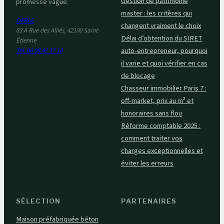
Gestion de patrimoine
promesse vague.
master : les critères qui
OFRAE
changent vraiment le choix
83 A Rue des Alliés, 42100 Saint-
Délai d’obtention du SIRET
Étienne
auto-entrepreneur, pourquoi
Tél. 06 08 42 17 10
il varie et quoi vérifier en cas
de blocage
Chasseur immobilier Paris 7 :
off-market, prix au m² et
honoraires sans flou
Réforme comptable 2025 :
comment traiter vos
charges exceptionnelles et
éviter les erreurs
SÉLECTION
PARTENAIRES
Maison préfabriquée béton