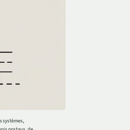
os systèmes,
vois postaux, de