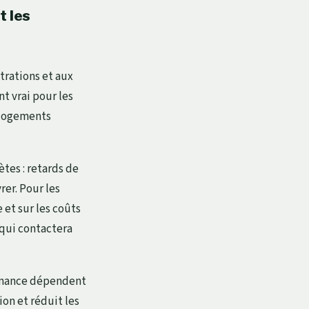
t les
trations et aux
t vrai pour les
 logements
tes : retards de
rer. Pour les
et sur les coûts
 qui contactera
tenance dépendent
ion et réduit les