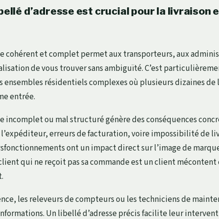
bellé d’adresse est crucial pour la livraison e
se cohérent et complet permet aux transporteurs, aux adminis
alisation de vous trouver sans ambiguïté. C’est particulièremen
es ensembles résidentiels complexes où plusieurs dizaines de
e entrée.
xte incomplet ou mal structuré génère des conséquences concrè
à l’expéditeur, erreurs de facturation, voire impossibilité de liv
ysfonctionnements ont un impact direct sur l’image de marque 
client qui ne reçoit pas sa commande est un client mécontent
t.
ence, les releveurs de compteurs ou les techniciens de main
formations. Un libellé d’adresse précis facilite leur intervent