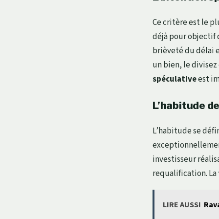
Ce critère est le p
déjà pour objectif 
brièveté du délai e
un bien, le divisez
spéculative
est i
L’habitude d
L’habitude se défi
exceptionnellement
investisseur réali
requalification. La
LIRE AUSSI
Rava