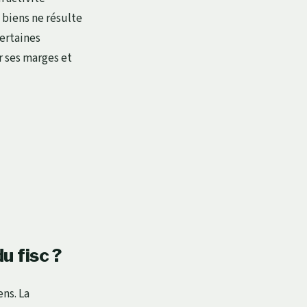
 biens ne résulte
certaines
r ses marges et
u fisc ?
ens. La