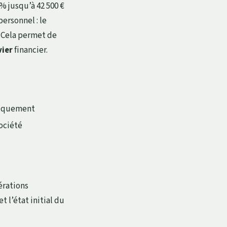
% jusqu’à 42 500 €
ersonnel : le
. Cela permet de
vier
financier.
niquement
société
érations
t l’état initial du