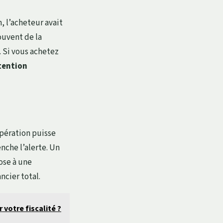
n, l’acheteur avait
ouvent de la
. Si vous achetez
tention
opération puisse
nche l’alerte. Un
ose à une
ncier total.
votre fiscalité ?