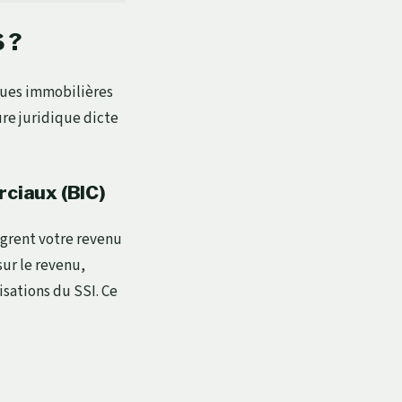
 ?
alues immobilières
ure juridique dicte
rciaux (BIC)
ègrent votre revenu
sur le revenu,
sations du SSI. Ce