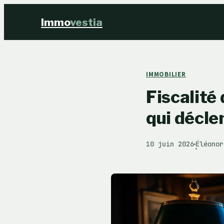
Immo
vestia
IMMOBILIER
Fiscalité
qui décle
10 juin 2026
Éléonor
·