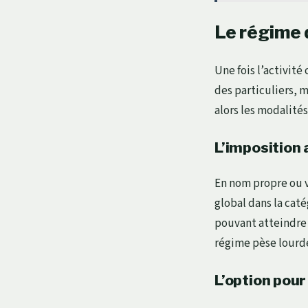
Le régime d
Une fois l’activit
des particuliers, 
alors les modalité
L’imposition 
En nom propre ou v
global dans la caté
pouvant atteindre 
régime pèse lourde
L’option pour 