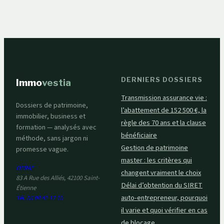
bien louer
DERNIERS DOSSIERS
Immo
vestia
Transmission assurance vie :
Dossiers de patrimoine,
l’abattement de 152 500 €, la
immobilier, business et
règle des 70 ans et la clause
formation — analysés avec
bénéficiaire
méthode, sans jargon ni
Gestion de patrimoine
promesse vague.
master : les critères qui
OFRAE
changent vraiment le choix
83 A Rue des Alliés, 42100 Saint-
Délai d’obtention du SIRET
Étienne
auto-entrepreneur, pourquoi
Tél. 06 08 42 17 10
il varie et quoi vérifier en cas
de blocage