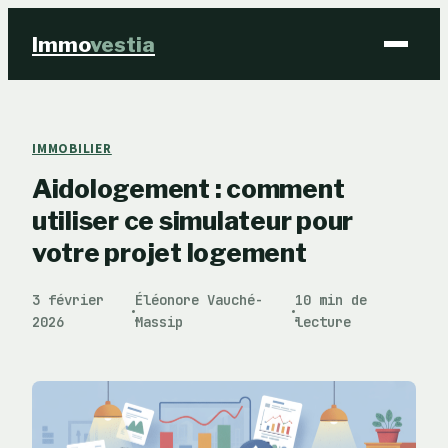
Immo
vestia
Finance
IMMOBILIER
Aidologement : comment
Immobilier
utiliser ce simulateur pour
Business
votre projet logement
Éducation & Emploi
3 février
Éléonore Vauché-
10 min de
·
·
2026
Massip
lecture