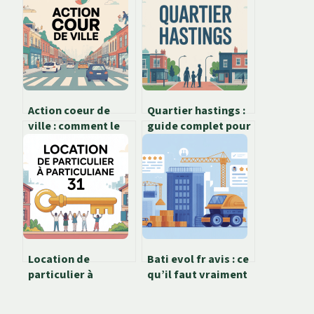
Action coeur de
Quartier hastings :
ville : comment le
guide complet pour
programme
y vivre, investir ou
transforme vos
se balader
centres urbains
Location de
Bati evol fr avis : ce
particulier à
qu’il faut vraiment
particulier 31 :
savoir avant de
guide complet pour
vous lancer