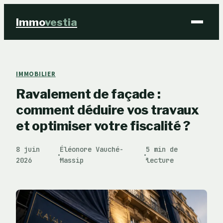
Immo
vestia
Finance
IMMOBILIER
Ravalement de façade :
Immobilier
comment déduire vos travaux
Business
et optimiser votre fiscalité ?
Éducation & Emploi
8 juin
Éléonore Vauché-
5 min de
·
·
2026
Massip
lecture