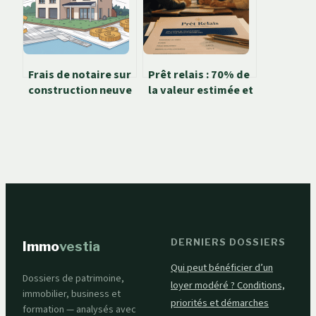
Frais de notaire sur
Prêt relais : 70% de
construction neuve
la valeur estimée et
: ce que vous allez
3 critères pour
vraiment payer
choisir la banque la
plus souple
DERNIERS DOSSIERS
Immo
vestia
Qui peut bénéficier d’un
Dossiers de patrimoine,
loyer modéré ? Conditions,
immobilier, business et
priorités et démarches
formation — analysés avec