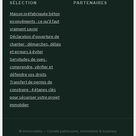
SÉLECTION
PARTENAIRES
Maison préfabriquée béton
inconvénients : ce qu’il faut
vraiment savoir
Déclaration d'ouverture de
chantier : démarches, délais
et erreurs à éviter
Servitudes de vues :
comprendre, vérifier et
défendre vos droits
Transfert de permis de
construire : 4 étapes clés
pour sécuriser votre projet
immobilier
© Immovestia — Conseil patrimoine, immobilier & business.