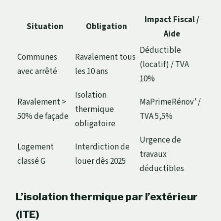
Impact Fiscal /
Situation
Obligation
Aide
Déductible
Communes
Ravalement tous
(locatif) / TVA
avec arrêté
les 10 ans
10%
Isolation
Ravalement >
MaPrimeRénov’ /
thermique
50% de façade
TVA 5,5%
obligatoire
Urgence de
Logement
Interdiction de
travaux
classé G
louer dès 2025
déductibles
L’isolation thermique par l’extérieur
(ITE)