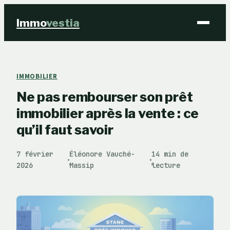
Immo
vestia
Finance
IMMOBILIER
Ne pas rembourser son prêt
Immobilier
immobilier après la vente : ce
Business
qu’il faut savoir
Éducation & Emploi
7 février
Éléonore Vauché-
14 min de
·
·
2026
Massip
lecture