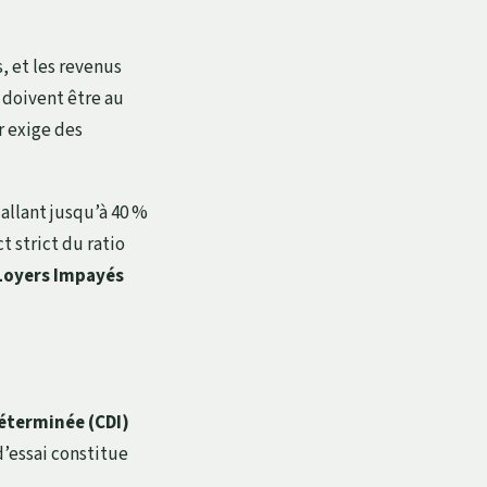
, et les revenus
r doivent être au
r exige des
 allant jusqu’à 40 %
t strict du ratio
Loyers Impayés
éterminée (CDI)
d’essai constitue