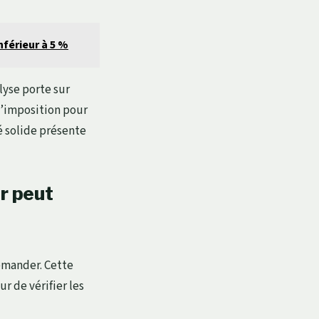
nférieur à 5 %
lyse porte sur
d’imposition pour
té solide présente
ur peut
demander. Cette
r de vérifier les