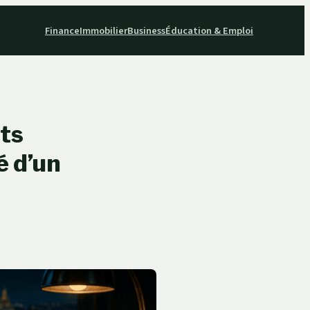
Finance
Immobilier
Business
Éducation & Emploi
nts
é d’un