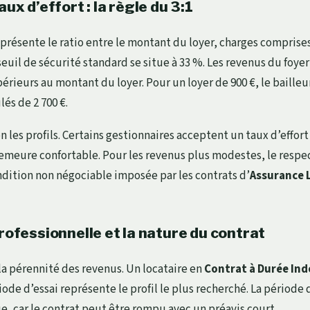
aux d’effort : la règle du 3:1
présente le ratio entre le montant du loyer, charges comprises
euil de sécurité standard se situe à 33 %. Les revenus du foye
périeurs au montant du loyer. Pour un loyer de 900 €, le bailleu
és de 2 700 €.
on les profils. Certains gestionnaires acceptent un taux d’effort
 demeure confortable. Pour les revenus plus modestes, le respec
ndition non négociable imposée par les contrats d’
Assurance 
professionnelle et la nature du contrat
 la pérennité des revenus. Un locataire en
Contrat à Durée Ind
iode d’essai représente le profil le plus recherché. La période 
e, car le contrat peut être rompu avec un préavis court.