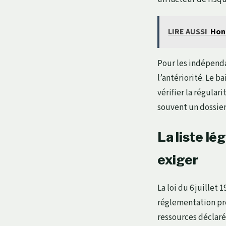
LIRE AUSSI
Hono
Pour les indépenda
l’antériorité. Le 
vérifier la régular
souvent un dossier
La liste lég
exiger
La loi du 6 juille
réglementation pro
ressources déclaré