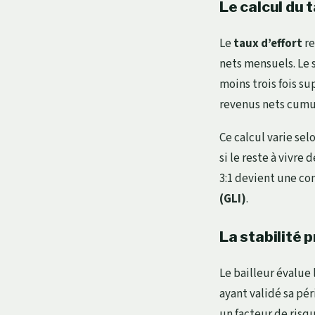
Le calcul du t
Le
taux d’effort
re
nets mensuels. Le s
moins trois fois su
revenus nets cumul
Ce calcul varie sel
si le reste à vivre
3:1 devient une co
(GLI)
.
La stabilité 
Le bailleur évalue
ayant validé sa pér
un facteur de risqu