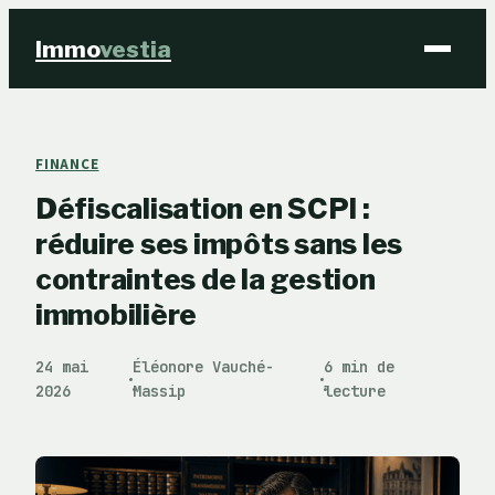
Immo
vestia
Finance
FINANCE
Défiscalisation en SCPI :
Immobilier
réduire ses impôts sans les
Business
contraintes de la gestion
immobilière
Éducation & Emploi
24 mai
Éléonore Vauché-
6 min de
·
·
2026
Massip
lecture