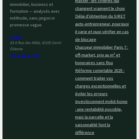
master : les critères qui
immobilier, business et
changent vraiment le choix
formation — analysés avec
Délai d’obtention du SIRET
méthode, sans jargon ni
auto-entrepreneur, pourquoi
promesse vague.
il varie et quoi vérifier en cas
OFRAE
de blocage
83 A Rue des Alliés, 42100 Saint-
Chasseur immobilier Paris 7 :
Étienne
off-market, prix au m² et
Tél. 06 08 42 17 10
honoraires sans flou
Réforme comptable 2025 :
comment traiter vos
charges exceptionnelles et
éviter les erreurs
Investissement mobil-home
: une rentabilité possible,
mais la parcelle et la
saisonnalité font la
différence