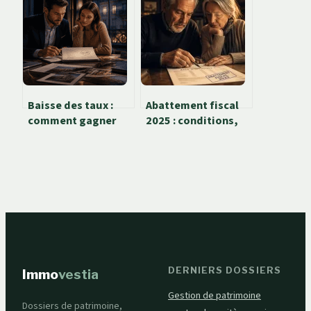
s’envole et 3 leviers
rendement ou
pour diviser votre
piège à valeur ?
facture
Baisse des taux :
Abattement fiscal
comment gagner
2025 : conditions,
des mètres carrés
plafonds et
sans alourdir vos
montants pour les
mensualités
seniors et
personnes invalides
DERNIERS DOSSIERS
Immo
vestia
Gestion de patrimoine
Dossiers de patrimoine,